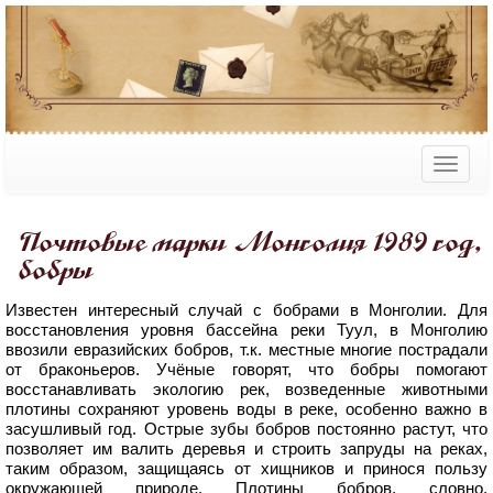
Почтовые марки Монголия 1989 год,
бобры
Известен интересный случай с бобрами в Монголии. Для
восстановления уровня бассейна реки Туул, в Монголию
ввозили евразийских бобров, т.к. местные многие пострадали
от браконьеров. Учёные говорят, что бобры помогают
восстанавливать экологию рек, возведенные животными
плотины сохраняют уровень воды в реке, особенно важно в
засушливый год. Острые зубы бобров постоянно растут, что
позволяет им валить деревья и строить запруды на реках,
таким образом, защищаясь от хищников и принося пользу
окружающей природе. Плотины бобров, словно,