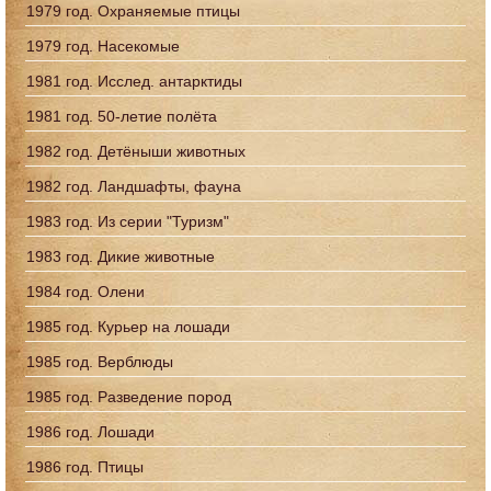
1979 год. Охраняемые птицы
1979 год. Насекомые
1981 год. Исслед. антарктиды
1981 год. 50-летие полёта
1982 год. Детёныши животных
1982 год. Ландшафты, фауна
1983 год. Из серии "Туризм"
1983 год. Дикие животные
1984 год. Олени
1985 год. Курьер на лошади
1985 год. Верблюды
1985 год. Разведение пород
1986 год. Лошади
1986 год. Птицы