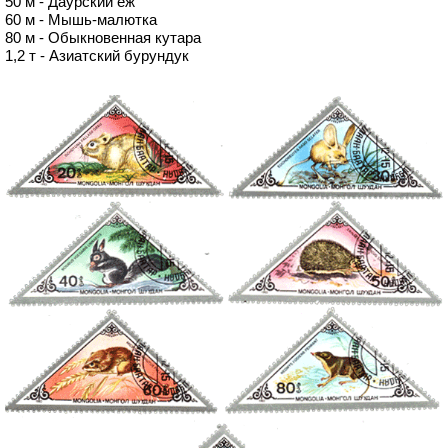
50 м - Даурский ёж
60 м - Мышь-малютка
80 м - Обыкновенная кутара
1,2 т - Азиатский бурундук