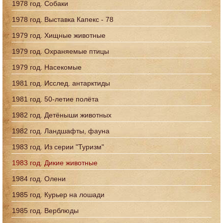
1978 год. Собаки
1978 год. Выставка Капекс - 78
1979 год. Хищные животные
1979 год. Охраняемые птицы
1979 год. Насекомые
1981 год. Исслед. антарктиды
1981 год. 50-летие полёта
1982 год. Детёныши животных
1982 год. Ландшафты, фауна
1983 год. Из серии "Туризм"
1983 год. Дикие животные
1984 год. Олени
1985 год. Курьер на лошади
1985 год. Верблюды