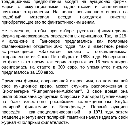
традиционных предпочтений входят на аукционах фирмы
марки с оккупационными надпечатками и аналогичные
почтовые отправления. На волне повышенного спроса на
подобный материал всегда находятся клиенты,
приобретающие его по фантастическим ценам.
Не замечено, чтобы при отборе русского филматериала
фирма придерживалась определённых принципов. Так, на 219-
м аукционе в Ганновере предлагались как полярные
«папанинские» открытки 30-х годов, так и известное, редко
встречающееся «Закрытое письмо с объявлениями»,
отправленное из Санкт-Петербурга в 1898 году. Невероятно,
но факт: в то время как серия открыток из 16 экземпляров
оценивалась на старте в 300 евро, то упомянутое письмо
предлагалось за 150 евро.
Примером фирмы, сохранившей старое имя, но поменявшей
своё аукционное кредо, может служить расположенная в
Кирхленгерне “Pumpenmeier-Auktionen”. В своё время она
была образована супругами Клаусом и Хильдой Пумпенмайер
на базе известного российским коллекционерам Клуба
полярной филателии в Билефельде. Первый аукцион
проведён — как специализированный — в 1971 году, затем
владелец и энтузиаст полярной тематики начал издавать свой
журнал «Полярный филателист».