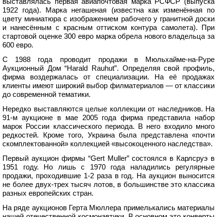
выставлялась первая авиапочтовая марка РСФСР (выпуска
1922 года). Марка негашеная (известна как изменённая по
цвету миниатюра с изображением рабочего у гранитной доски
и нанесённым с красным оттиском контура самолета). При
стартовой оценке 300 евро марка обрела нового владельца за
600 евро.
С 1988 года проводит продажи в Мюльхайме-на-Руре
Аукционный Дом “Harald Rauhut”. Определяя свой профиль,
фирма воздержалась от специализации. На её продажах
клиенты имеют широкий выбор филматериалов — от классики
до современной тематики.
Нередко выставляются целые коллекции от наследников. На
91-м аукционе в мае 2005 года фирма представила набор
марок России классического периода. В него входило много
редкостей. Кроме того, Украина была представлена «почти
скомплектованной» коллекцией «высокоценного наследства».
Первый аукцион фирмы “Gert Muller” состоялся в Карлсруэ в
1951 году. Но лишь с 1970 года наладились регулярные
продажи, проходившие 1-2 раза в год. На аукцион выносится
не более двух-трех тысяч лотов, в большинстве это классика
разных европейских стран.
На ряде аукционов Герта Мюллера примелькались материалы
нашей отечественной космонавтики. В основном это конверты