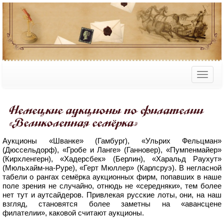
Немецкие аукционы по филателии
«Великолепная семёрка»
Аукционы «Шванке» (Гамбург), «Ульрих Фельцман»
(Дюссельдорф), «Гробе и Ланге» (Ганновер), «Пумпенмайер»
(Кирхленгерн), «Хадерсбек» (Берлин), «Харальд Раухут»
(Мюльхайм-на-Руре), «Герт Мюллер» (Карлсруэ). В негласной
табели о рангах семёрка аукционных фирм, попавших в наше
поле зрения не случайно, отнюдь не «середняки», тем более
нет тут и аутсайдеров. Привлекая русские лоты, они, на наш
взгляд, становятся более заметны на «авансцене
филателии», каковой считают аукционы.