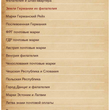
Филателия и штаб-квартира
Земли Германии их филателия
Марки Германский Рейх
Послевоенная Германия
ФРГ почтовые марки
ГДР почтовые марки
Австрия почтовые марки
Венгрия филателия
Чехословакия почтовые марки
Чешская Республика и Словакия
Польская Республика
Город Данциг и филателия
Марки Эстонии и Латвии
Литва знаки почтовой оплаты