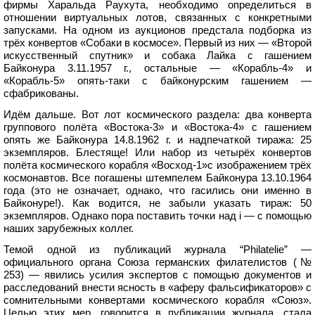
фирмы Харальда Раухута, необходимо определиться в
отношении виртуальных лотов, связанных с конкретными
запусками. На одном из аукционов предстала подборка из
трёх конвертов «Собаки в космосе». Первый из них — «Второй
искусственный спутник» и собака Лайка с гашением
Байконура 3.11.1957 г., остальные — «Корабль-4» и
«Корабль-5» опять-таки с байконурским гашением —
сфабрикованы.
Идём дальше. Вот лот космического раздела: два конверта
группового полёта «Востока-3» и «Востока-4» с гашением
опять же Байконура 14.8.1962 г. и надпечаткой тиража: 25
экземпляров. Блестяще! Или набор из четырёх конвертов
полёта космического корабля «Восход-1»с изображением трёх
космонавтов. Все погашены штемпелем Байконура 13.10.1964
года (это не означает, однако, что гасились они именно в
Байконуре!). Как водится, не забыли указать тираж: 50
экземпляров. Однако пора поставить точки над i — с помощью
наших зарубежных коллег.
Темой одной из публикаций журнала “Philatelie” —
официального органа Союза германских филателистов (№
253) — явились усилия экспертов с помощью документов и
расследований внести ясность в «аферу фальсификаторов» с
сомнительными конвертами космического корабля «Союз».
Целью этих мер, говорится в публикации журнала, стала