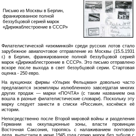
Письмо из Москвы в Берлин,
франкированное полной
беззубцовой серией марок
«Дирижаблестроение в СССР»
Филателистической «изюминкой» среди русских лотов стало
зарубежное авиапочтовое отправление из Москвы (15.5.1931
г.) в Берлин, франкированное полной беззубцовой серией
марок «Дирижаблестроение в СССР». Это письмо отправлено
вскоре после выхода в свет беззубцовой серии. Стартовая
оценка - 250 евро.
На аукционах фирмы «Ульрих Фельцман» довольно часто
предлагаются экземпляры излюбленного завсегдатая многих
других продаж — марки «ПОЧТА» (с таким названием она
вошла в разные филателистические словари). Поскольку эту
марку следует занести в списки «Россики», коснёмся её
истории.
Непосредственно после Второй мировой войны и разделения
Германии на оккупационные зоны, власти провинции
Восточная Саксония, торопясь с налаживанием почтового
дела, выпустили в июне 1945 года серию марок без зубцов с