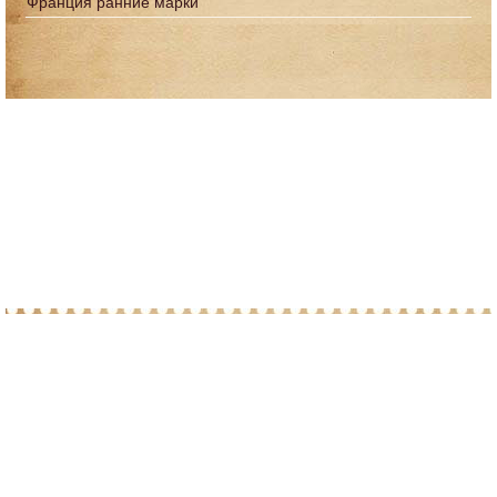
Франция ранние марки
© 2010-2026 При копировании материалов с
сайта, просим ставить ссылку на post-
marka.ru