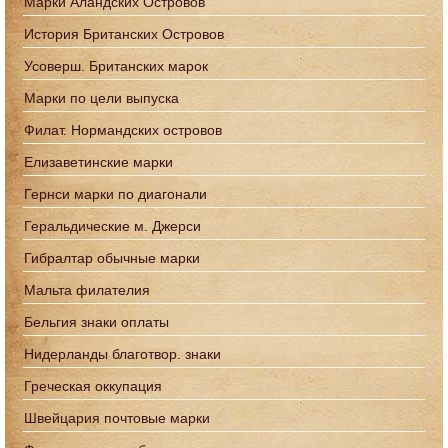
Марки Аландских Островов
История Британских Островов
Усоверш. Британских марок
Марки по цели выпуска
Филат. Нормандских островов
Елизаветинские марки
Гернси марки по диагонали
Геральдические м. Джерси
Гибралтар обычные марки
Мальта филателия
Бельгия знаки оплаты
Нидерланды благотвор. знаки
Греческая оккупация
Швейцария почтовые марки