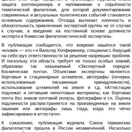
защита коллекционера и напоминание о серьёзности
тематической филателии, для которой документирование
современных и актуальных политических событий становится
основным содержанием. Отсюда вытекает логичность и
обязательность привлечения экспертной группы не от случая
к случаю, а введение на постоянной основе должности
эксперта в Комиссии филателистической экспертизы.
В публикации сообщается, что вовремя нашёлся такой
человек — это г-н Вальтер Хопфервизер, специалист, берущий
на себя груз ответственности за решение назревших проблем.
И поскольку эта область требует не только особых знаний,
образован так называемый «Экспертный порядок:
Космическая почта». Объектами экспертизы являются:
бортовые и стационарные штемпеля, автографы (почерки,
использованные письменные принадлежности),
использование штемпелей на земле и т.д. «Аттестации
подлежат и летавшие непочтовые материалы, как бортовая
почта без знаков почтовой оплаты, фотографии и т.п. Оценка
подлинности распространяется на произведенные на земле
гашения или автографы лишь тогда, когда это чётко
зафиксировано в аттестате».
К сожалению, публикация журнала Союза германских
филателистов прошла в России незамеченной. Несколько