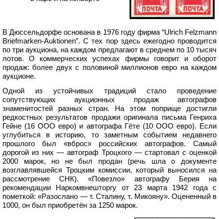
В Дюссельдорфе основана в 1976 году фирма “Ulrich Felzmann
Briefmarken-Auktionen”. С тех пор здесь ежегодно проводится
по три аукциона, на каждом предлагают в среднем по 10 тысяч
лотов. О коммерческих успехах фирмы говорит и оборот
продаж: более двух с половиной миллионов евро на каждом
аукционе.
Одной из устойчивых традиций стало проведение
сопутствующих аукционных продаж автографов
знаменитостей разных стран. На этом поприще достигли
редкостных результатов продажи оригинала письма Генриха
Гейне (16 ООО евро) и автографа Гёте (10 ООО евро). Если
углубиться в историю, то заметным событием недавнего
прошлого был «вброс» российских автографов. Самый
дорогой из них — автограф Троцкого — стартовал с оценкой
2000 марок, но не был продан (речь шла о документе
возглавлявшейся Троцким комиссии, который выносился на
рассмотрение СНК). «Повезло» автографу Берия на
рекомендации Наркомвнешторгу от 23 марта 1942 года с
пометкой: «Разослано — т. Сталину, т. Микояну». Оцененный в
1000, он был приобретён за 1250 марок.