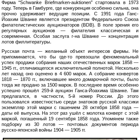
Фирма “Schwanke Briefmarken-auktionen” стартовала в 1973
году. Теперь в Гамбурге, где конкуренция особенно сильна, она
прочно удерживает ведущие позиции. С 1991 года Ганс-
Йоахим Шванке является президентом Федерального Союза
филателистических аукционаторов (BDB). В поле зрения его
регулярных аукционов — филателия классическая и
современная. Особая заслуга г-на Шванке — концентрация
лотов филлитературы.
Русская почта — желанный объект интересов фирмы. Не
припоминается, что бы где-то превзошли феноменальный
успех продажи собрания наших отечественных марок 1858 —
1945 гг., отличающегося исключительной полнотой. Несколько
лет назад оно оценено в 4 600 марок. А собрание конвертов
1818 — 1870 гг., включавшее много домарочной почты, было
тогда же продано за 1500 марок. В последнее время особенно
успешно прошёл 259-й аукцион Ганса-Йоахима Шванке. Там
предлагался, в частности, 5-й номер России. До этого
пользовался известностью среди знатоков русской классики
экземпляр этой марки с гашением 28 октября 1858 года —
даты её выпуска. На этот раз ушёл с молотка конверт с этой
маркой, погашенный 19 сентября 1858 года. Упомянем также
подборку из 30 лотов — почтовых документов периода
русско-японской войны 1904 — 1905 гг.