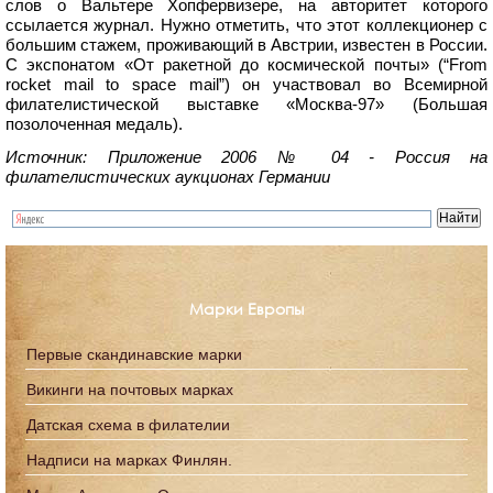
слов о Вальтере Хопфервизере, на авторитет которого
ссылается журнал. Нужно отметить, что этот коллекционер с
большим стажем, проживающий в Австрии, известен в России.
С экспонатом «От ракетной до космической почты» (“From
rocket mail to space mail”) он участвовал во Всемирной
филателистической выставке «Москва-97» (Большая
позолоченная медаль).
Источник: Приложение 2006 № 04 - Россия на
филателистических аукционах Германии
Марки Европы
Первые скандинавские марки
Викинги на почтовых марках
Датская схема в филателии
Надписи на марках Финлян.