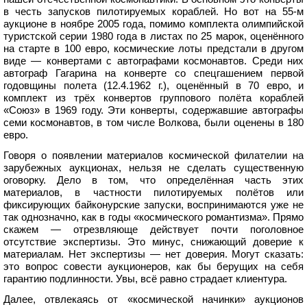
в честь запусков пилотируемых кораблей. Но вот на 55-м
аукционе в ноябре 2005 года, помимо комплекта олимпийской
туристской серии 1980 года в листах по 25 марок, оценённого
на старте в 100 евро, космические лоты предстали в другом
виде — конвертами с автографами космонавтов. Среди них
автограф Гагарина на конверте со спецгашением первой
годовщины полета (12.4.1962 г.), оценённый в 70 евро, и
комплект из трёх конвертов группового полёта кораблей
«Союз» в 1969 году. Эти конверты, содержавшие автографы
семи космонавтов, в том числе Волкова, были оценены в 180
евро.
Говоря о появлении материалов космической филателии на
зарубежных аукционах, нельзя не сделать существенную
оговорку. Дело в том, что определённая часть этих
материалов, в частности пилотируемых полётов или
фиксирующих байконурские запуски, воспринимаются уже не
так однозначно, как в годы «космического романтизма». Прямо
скажем — отрезвляюще действует почти поголовное
отсутствие экспертизы. Это минус, снижающий доверие к
материалам. Нет экспертизы — нет доверия. Могут сказать:
это вопрос совести аукционеров, как бы берущих на себя
гарантию подлинности. Увы, всё равно страдает клиентура.
Далее, отвлекаясь от «космической начинки» аукционов