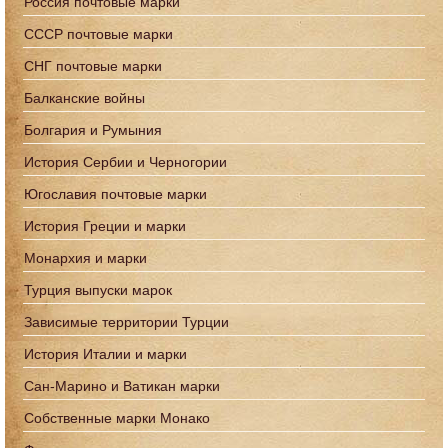
Россия почтовые марки
СССР почтовые марки
СНГ почтовые марки
Балканские войны
Болгария и Румыния
История Сербии и Черногории
Югославия почтовые марки
История Греции и марки
Монархия и марки
Турция выпуски марок
Зависимые территории Турции
История Италии и марки
Сан-Марино и Ватикан марки
Собственные марки Монако