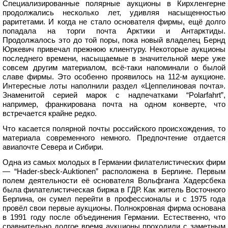
Специализированные полярные аукционы в Кирхленгерне
продолжались несколько лет, удивляя насыщенностью
раритетами. И когда не стало основателя фирмы, ещё долго
попадала на торги почта Арктики и Антарктиды.
Продолжалось это до той поры, пока новый владелец Бернд
Юркевич привечал прежнюю клиентуру. Некоторые аукционы
последнего времени, насыщаемые в значительной мере уже
совсем другим материалом, всё-таки напоминали о былой
славе фирмы. Это особенно проявилось на 112-м аукционе.
Интересные лоты наполнили раздел «Цеппелиновая почта».
Знаменитой серией марок с надпечатками “Polarfahrt”,
например, франкирована почта на одном конверте, что
встречается крайне редко.
Что касается полярной почты российского происхождения, то
материала современного немного. Предпочтение отдается
авиапочте Севера и Сибири.
Одна из самых молодых в Германии филателистических фирм
— “Hader-sbeck-Auktionen” расположена в Берлине. Первым
полем деятельности её основателя Вольфганга Хадерсбека
была филателистическая биржа в ГДР. Как житель Восточного
Берлина, он сумел перейти в профессионалы и с 1975 года
провёл свои первые аукционы. Полнокровная фирма основана
в 1991 году после объединения Германии. Естественно, что
сравнительно долгое время аукционы проходили с заметным