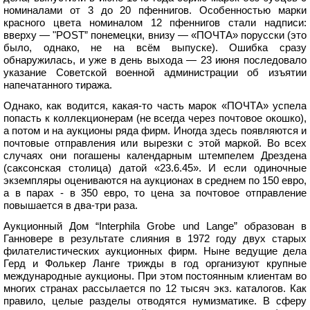
номиналами от 3 до 20 пфеннигов. Особенностью марки
красного цвета номиналом 12 пфеннигов стали надписи:
вверху — "POST” понемецки, внизу — «ПОЧТА» порусски (это
было, однако, не на всём выпуске). Ошибка сразу
обнаружилась, и уже в день выхода — 23 июня последовало
указание Советской военной администрации об изъятии
напечатанного тиража.
Однако, как водится, какая-то часть марок «ПОЧТА» успела
попасть к коллекционерам (не всегда через почтовое окошко),
а потом и на аукционы ряда фирм. Иногда здесь появляются и
почтовые отправления или вырезки с этой маркой. Во всех
случаях они погашены календарным штемпелем Дрездена
(саксонская столица) датой «23.6.45». И если одиночные
экземпляры оцениваются на аукционах в среднем по 150 евро,
а в парах - в 350 евро, то цена за почтовое отправление
повышается в два-три раза.
Аукционный Дом “Interphila Grobe und Lange” образован в
Ганновере в результате слияния в 1972 году двух старых
филателистических аукционных фирм. Ныне ведущие дела
Герд и Фолькер Ланге трижды в год организуют крупные
международные аукционы. При этом постоянным клиентам во
многих странах рассылается по 12 тысяч экз. каталогов. Как
правило, целые разделы отводятся нумизматике. В сферу