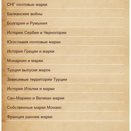
СНГ почтовые марки
Балканские войны
Болгария и Румыния
История Сербии и Черногории
Югославия почтовые марки
История Греции и марки
Монархия и марки
Турция выпуски марок
Зависимые территории Турции
История Италии и марки
Сан-Марино и Ватикан марки
Собственные марки Монако
Франция ранние марки