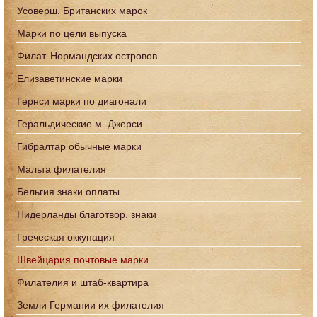
Усоверш. Британских марок
Марки по цели выпуска
Филат. Нормандских островов
Елизаветинские марки
Гернси марки по диагонали
Геральдические м. Джерси
Гибралтар обычные марки
Мальта филателия
Бельгия знаки оплаты
Нидерланды благотвор. знаки
Греческая оккупация
Швейцария почтовые марки
Филателия и штаб-квартира
Земли Германии их филателия