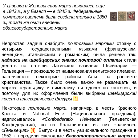
У Цюриха и Женевы свои марки появились еще
в 1843 г., а у Базеля — в 1845 г. Федеральные
почтовая система была создана только в 1850
г., тогда же были введены
общегосударственные марки
Непростая задача снабдить
почтовыми марками
страну с
четырьмя государственными языками (французским,
немецким, итальянским и романским) была решена так:
надписи на швейцарских знаках почтовой оплаты
стали
делать по латыни. Латинское название Швейцарии —
Гельвеция — произошло от наименования кельтского племени,
населявшего некоторые районы Альп на рассвете
христианства. Также было очень важно не размещать на
марках геральдику и символику ни одного из кантонов, и
поэтому для их оформления были выбраны
швейцарский
крест и аллегорические фигуры
[1]
.
Некоторые
почтовые марки
, например, в честь Красного
Креста и National Fete (Национального праздника),
надписывались
«Confoederatio Helvetica»
(Гельветская
Конфедерация), но на большинстве из них значилось
«Гельвеция»
[4]
. Выпуски в честь уационального праздника в
1952 г. породили ежегодные
благотворительные марки
с