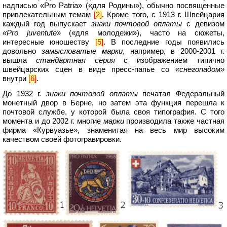
надписью «Pro Patria» («для Родины»), обычно посвященные
привлекательным темам
[2]
. Кроме того, с 1913 г. Швейцария
каждый год выпускает
знаки почтовой оплаты
с девизом
«Pro juventute»
(«для молодежи»), часто на сюжеты,
интересные юношеству
[5]
. В последние годы появились
довольно
замысловатые марки
, например, в 2000-2001 г.
вышла
стандартная серия
с изображением типично
швейцарских сцен в виде пресс-папье со
«снегопадом»
внутри
[6]
.
До 1932 г.
знаки почтовой оплаты
печатал Федеральный
монетный двор в Берне, но затем эта функция перешла к
почтовой службе, у которой была своя типография. С того
момента и до 2002 г. многие
марки
производила также частная
фирма «Курвуазье», знаменитая на весь мир высоким
качеством своей фотогравировки.