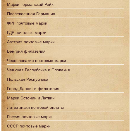
Марки Германский Рейх
Послевоенная Германия
ФРГ почтовые марки
ГДР почтовые марки
Австрия почтовые марки
Венгрия филателия
Чехословакия почтовые марки
Чешская Республика и Словакия
Польская Республика
Город Данциг и филателия
Марки Эстонии и Латвии
Литва знаки почтовой оплаты
Россия почтовые марки
СССР почтовые марки