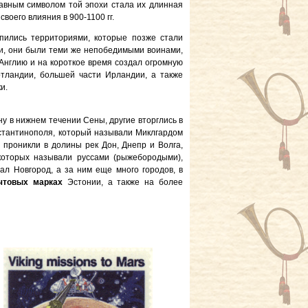
лавным символом той эпохи стала их длинная
воего влияния в 900-1100 гг.
пились территориями, которые позже стали
и, они были теми же непобедимыми воинами,
л Англию и на короткое время создал огромную
тландии, большей части Ирландии, а также
и.
у в нижнем течении Сены, другие вторглись в
стантинополя, который называли Миклгардом
 проникли в долины рек Дон, Днепр и Волга,
которых называли руссами (рыжебородыми),
ал Новгород, а за ним еще много городов, в
чтовых марках
Эстонии, а также на более