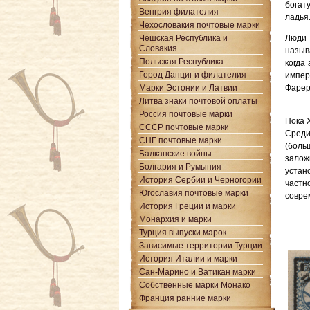
богат
Венгрия филателия
ладья
Чехословакия почтовые марки
Чешская Республика и
Люди 
Словакия
назыв
Польская Республика
когда
Город Данциг и филателия
импер
Марки Эстонии и Латвии
Фарер
Литва знаки почтовой оплаты
Россия почтовые марки
Пока 
СССР почтовые марки
Среди
СНГ почтовые марки
(боль
Балканские войны
залож
Болгария и Румыния
устан
История Сербии и Черногории
частн
Югославия почтовые марки
совре
История Греции и марки
Монархия и марки
Турция выпуски марок
Зависимые территории Турции
История Италии и марки
Сан-Марино и Ватикан марки
Собственные марки Монако
Франция ранние марки