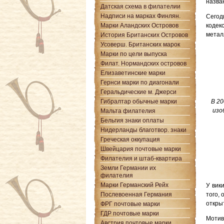
назва
Датская схема в филателии
Надписи на марках Финлян.
Сегод
Марки Аландских Островов
кодек
метал
История Британских Островов
Усоверш. Британских марок
Марки по цели выпуска
Филат. Нормандских островов
Елизаветинские марки
Гернси марки по диагонали
Геральдические м. Джерси
Гибралтар обычные марки
В 20
изо
Мальта филателия
Бельгия знаки оплаты
Нидерланды благотвор. знаки
Греческая оккупация
Швейцария почтовые марки
Филателия и штаб-квартира
Земли Германии их
филателия
Марки Германский Рейх
У вик
Послевоенная Германия
того,
откры
ФРГ почтовые марки
ГДР почтовые марки
Мотив
Австрия почтовые марки