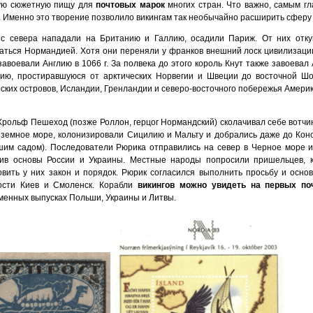
ую сюжетную пищу для
почтовых марок
многих стран. Что важно, самым г
. Именно это творение позволило викингам так необычайно расширить сферу с
с севера нападали на Британию и Галлию, осадили Париж. От них отку
аться Нормандией. Хотя они переняли у франков внешний лоск цивилизаци
 завоевали Англию в 1066 г. За полвека до этого король Кнут также завоева
ию, простиравшуюся от арктических Норвегии и Швеции до восточной Шо
ских островов, Исландии, Гренландии и северо-восточного побережья Америк
Хрольф Пешеход (позже Роллон, герцог Нормандский) сколачивал себе вотчин
земное море, колонизировали Сицилию и Мальту и добрались даже до Кон
шим садом). Последователи Рюрика отправились на север в Черное море и
ив основы России и Украины. Местные народы попросили пришельцев, 
овить у них закон и порядок. Рюрик согласился выполнить просьбу и основ
ости Киев и Смоленск. Корабли
викингов можно увидеть на первых по
менных выпусках Польши, Украины и Литвы.