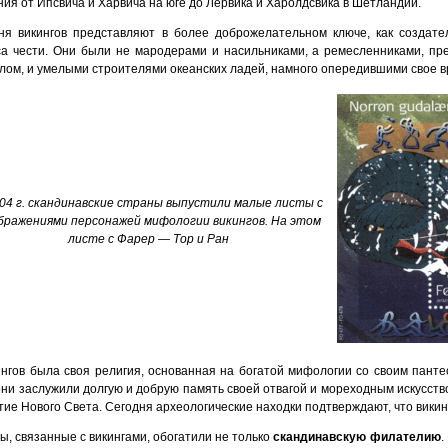
ния от Ипсвича и Харвича на юге до Лервика и Харолдсвика в Шетландии.
ня викингов представляют в более доброжелательном ключе, как создате
са чести. Они были не мародерами и насильниками, а ремесленниками, пр
лом, и умелыми строителями океанских ладей, намного опередившими свое в
04 г. скандинавские страны выпустили малые листы с
бражениями персонажей мифологии викингов. На этом
листе с Фарер — Тор и Ран
ингов была своя религия, основанная на богатой мифологии со своим панте
 они заслужили долгую и добрую память своей отвагой и мореходным искусств
тие Нового Света. Сегодня археологические находки подтверждают, что викин
ы, связанные с викингами, обогатили не только
скандинавскую филателию
.