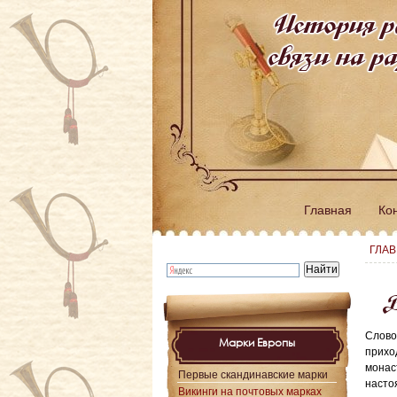
История р
связи на 
Главная
Ко
ГЛА
В
Слово
Марки Европы
прихо
монас
Первые скандинавские марки
насто
Викинги на почтовых марках