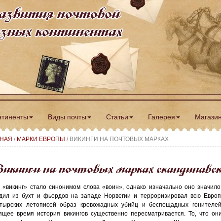
азвития почтовой
разных континентах
нтиненты
Виды почты
Статьи
Галерея
Магази
ВНАЯ
/
МАРКИ ЕВРОПЫ
/ ВИКИНГИ НА ПОЧТОВЫХ МАРКАХ
икинги на почтовых марках скандинавс
 «викинг» стало синонимом слова «воин», однако изначально оно значило 
дил из бухт и фьордов на западе Норвегии и терроризировал всю Европ
тырских летописей образ кровожадных убийц и беспощадных гонителей
ящее время история викингов существенно пересматривается. То, что о