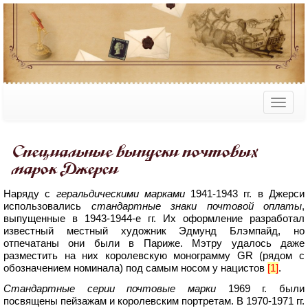
Специальные выпуски почтовых
марок Джерси
Наряду с
геральдическими марками
1941-1943 гг. в Джерси
использовались
стандартные знаки почтовой оплаты
,
выпущенные в 1943-1944-е гг. Их оформление разработал
известный местный художник Эдмунд Блэмпайд, но
отпечатаны они были в Париже. Мэтру удалось даже
разместить на них королевскую монограмму GR (рядом с
обозначением номинала) под самым носом у нацистов
[1]
.
Стандартные серии почтовые марки
1969 г. были
посвящены пейзажам и королевским портретам. В 1970-1971 гг.