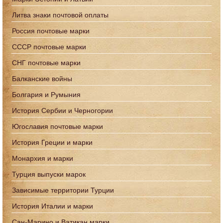
Литва знаки почтовой оплаты
Россия почтовые марки
СССР почтовые марки
СНГ почтовые марки
Балканские войны
Болгария и Румыния
История Сербии и Черногории
Югославия почтовые марки
История Греции и марки
Монархия и марки
Турция выпуски марок
Зависимые территории Турции
История Италии и марки
Сан-Марино и Ватикан марки