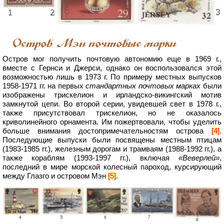
Остров Мэн почтовые марки
Остров мог получить почтовую автономию еще в 1969 г.,
вместе с Гернси и Джерси, однако он воспользовался этой
возможностью лишь в 1973 г. По примеру местных выпусков
1958-1971 гг. на первых
стандартных почтовых марках
были
изображены трискелион и ирландско-викингский мотив
замкнутой цепи. Во второй серии, увидевшей свет в 1978 г.,
также присутствовал трискелион, но не оказалось
криволинейного орнамента. Им пожертвовали, чтобы уделить
больше внимания достопримечательностям острова
[4]
.
Последующие выпуски были посвящены местным птицам
(1983-1985 гг.), железным дорогам и трамваям (1988-1992 гг.), а
также кораблям (1993-1997 гг.), включая
«Веверлей»
,
последний в мире морской колесный пароход, курсирующий
между Глазго и островом Мэн
[5]
.