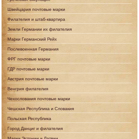
Швейцария почтовые марки
Филателия и штаб-квартира
Земли Германии их филателия
Марки Германский Рейх
Послевоенная Германия
ФРГ почтовые марки
ГДР почтовые марки
Австрия почтовые марки
Венгрия филателия
Чехословакия почтовые марки
Чешская Республика и Словакия
Польская Республика
Город Данциг и филателия
Марки Эстонии и Латвии