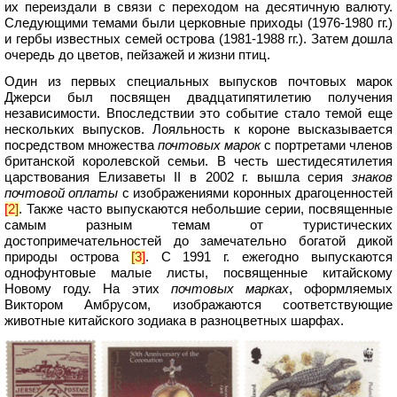
их переиздали в связи с переходом на десятичную валюту.
Следующими темами были церковные приходы (1976-1980 гг.)
и гербы известных семей острова (1981-1988 гг.). Затем дошла
очередь до цветов, пейзажей и жизни птиц.
Один из первых специальных выпусков почтовых марок
Джерси
был посвящен двадцатипятилетию получения
независимости. Впоследствии это событие стало темой еще
нескольких выпусков. Лояльность к короне высказывается
посредством множества
почтовых марок
с портретами членов
британской королевской семьи. В честь шестидесятилетия
царствования Елизаветы II в 2002 г. вышла серия
знаков
почтовой оплаты
с изображениями коронных драгоценностей
[2]
. Также часто выпускаются небольшие серии, посвященные
самым разным темам от туристических
достопримечательностей до замечательно богатой дикой
природы острова
[3]
. С 1991 г. ежегодно выпускаются
однофунтовые малые листы, посвященные китайскому
Новому году. На этих
почтовых марках
, оформляемых
Виктором Амбрусом, изображаются соответствующие
животные китайского зодиака в разноцветных шарфах.