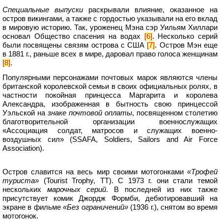
Специальные выпуски
раскрывали влияние, оказанное на
остров викингами, а также с гордостью указывали на его вклад
в мировую историю. Так, уроженец Мэна сэр Уильям Хиллари
основал Общество спасения на водах
[6]
. Несколько серий
были посвящены связям острова с США
[7]
. Остров Мэн еще
в 1881 г., раньше всех в мире, даровал право голоса женщинам
[8]
.
Популярными персонажами почтовых марок являются члены
британской королевской семьи в своих официальных ролях, в
частности покойная принцесса Маргарита и королева
Александра, изображенная в бытность свою принцессой
Уэльской на
знаке почтовой оплаты
, посвященном столетию
благотворительной организации военнослужащих
«Ассоциация солдат, матросов и служащих военно-
воздушных сил» (SSAFA, Soldiers, Sailors and Air Force
Association).
Остров славится на весь мир своими мотогонками
«Трофей
туриста»
(Tourist Trophy, TT). С 1973 г. они стали темой
нескольких
марочных серий
. В последней из них также
присутствует комик Джордж Формби, дебютировавший на
экране в фильме
«Без ограничений»
(1936 г.), снятом во время
мотогонок.