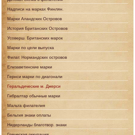
Надписи на марках Финлян.
Марки Аландских Островов
История Британских Островов
Усоверш. Британских марок
Марки по цели выпуска
Филат. Нормандских островов
Елизаветинские марки
Гернси марки по диагонали
Геральдические м. Джерси
Гибралтар обычные марки
Мальта филателия
Бельгия знаки оплаты
Нидерланды благотвор. знаки
Греческая оккупация