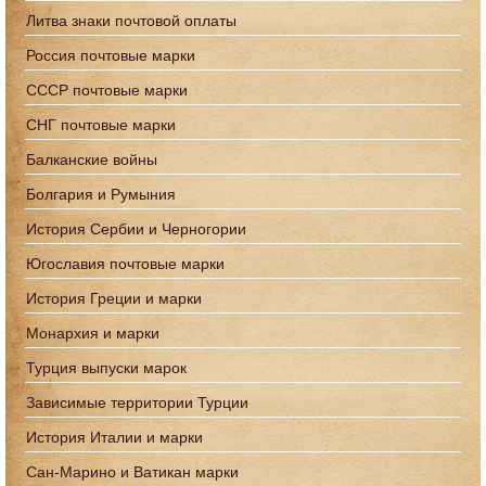
Литва знаки почтовой оплаты
Россия почтовые марки
СССР почтовые марки
СНГ почтовые марки
Балканские войны
Болгария и Румыния
История Сербии и Черногории
Югославия почтовые марки
История Греции и марки
Монархия и марки
Турция выпуски марок
Зависимые территории Турции
История Италии и марки
Сан-Марино и Ватикан марки