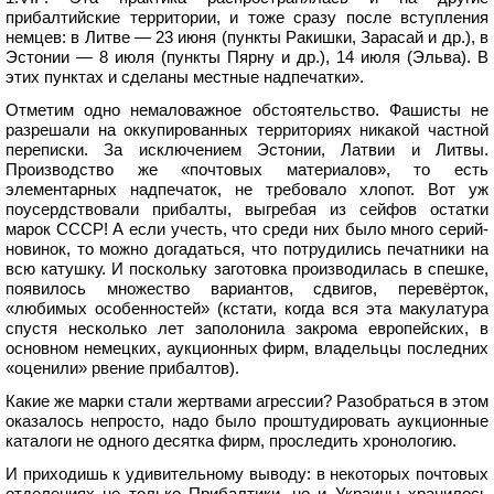
прибалтийские территории, и тоже сразу после вступления
немцев: в Литве — 23 июня (пункты Ракишки, Зарасай и др.), в
Эстонии — 8 июля (пункты Пярну и др.), 14 июля (Эльва). В
этих пунктах и сделаны местные надпечатки».
Отметим одно немаловажное обстоятельство. Фашисты не
разрешали на оккупированных территориях никакой частной
переписки. За исключением Эстонии, Латвии и Литвы.
Производство же «почтовых материалов», то есть
элементарных надпечаток, не требовало хлопот. Вот уж
поусердствовали прибалты, выгребая из сейфов остатки
марок СССР! А если учесть, что среди них было много серий-
новинок, то можно догадаться, что потрудились печатники на
всю катушку. И поскольку заготовка производилась в спешке,
появилось множество вариантов, сдвигов, перевёрток,
«любимых особенностей» (кстати, когда вся эта макулатура
спустя несколько лет заполонила закрома европейских, в
основном немецких, аукционных фирм, владельцы последних
«оценили» рвение прибалтов).
Какие же марки стали жертвами агрессии? Разобраться в этом
оказалось непросто, надо было проштудировать аукционные
каталоги не одного десятка фирм, проследить хронологию.
И приходишь к удивительному выводу: в некоторых почтовых
отделениях не только Прибалтики, но и Украины хранилось