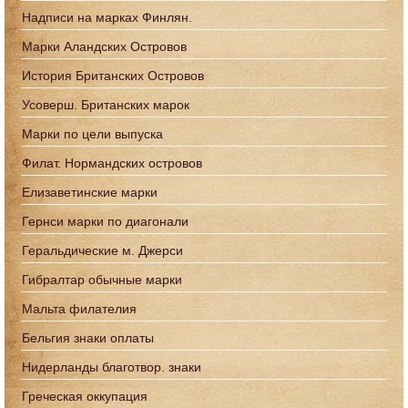
Надписи на марках Финлян.
Марки Аландских Островов
История Британских Островов
Усоверш. Британских марок
Марки по цели выпуска
Филат. Нормандских островов
Елизаветинские марки
Гернси марки по диагонали
Геральдические м. Джерси
Гибралтар обычные марки
Мальта филателия
Бельгия знаки оплаты
Нидерланды благотвор. знаки
Греческая оккупация