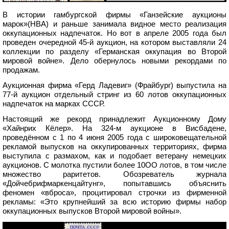
В истории гамбургской фирмы «Ганзейские аукционы
марок»(НВА) и раньше занимала видное место реализация
оккупационных надпечаток. Но вот в апреле 2005 года был
проведен очередной 45-й аукцион, на котором выставляли 24
коллекции по разделу «Германская оккупация во Второй
мировой войне». Дело обернулось новыми рекордами по
продажам.
Аукционная фирма «Герд Ладевиг» (Фрайбург) выпустила на
77-й аукцион отдельный стринг из 60 лотов оккупационных
надпечаток на марках СССР.
Настоящий же рекорд принадлежит Аукционному Дому
«Хайнрих Кёлер». На 324-м аукционе в Висбадене,
проведённом с 1 по 4 июня 2005 года с широковещательной
рекламой выпусков на оккупированных территориях, фирма
выступила с размахом, как и подобает ветерану немецких
аукционов. С молотка пустили более 10ОО лотов, в том числе
множество раритетов. Обозреватель журнала
«Дойчебрифмаркенцайтунг», попытавшись объяснить
феномен «вброса», процитировал строчки из фирменной
рекламы: «Это крупнейший за всю историю фирмы набор
оккупационных выпусков Второй мировой войны».