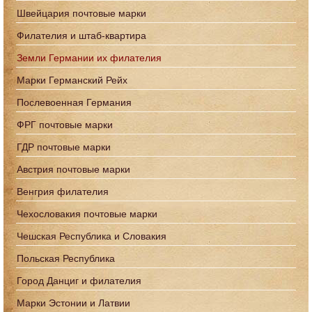
Швейцария почтовые марки
Филателия и штаб-квартира
Земли Германии их филателия
Марки Германский Рейх
Послевоенная Германия
ФРГ почтовые марки
ГДР почтовые марки
Австрия почтовые марки
Венгрия филателия
Чехословакия почтовые марки
Чешская Республика и Словакия
Польская Республика
Город Данциг и филателия
Марки Эстонии и Латвии