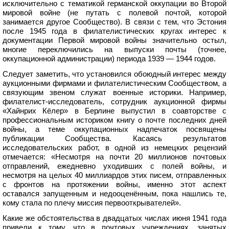
исключительно с тематикой германской оккупации во Второй
мировой войне (не путать с полевой почтой, которой
занимается другое Сообщество). В связи с тем, что Эстония
после 1945 года в филателистических кругах интерес к
документации Первой мировой войны значительно остыл,
многие переключились на выпуски почты (точнее,
оккупационной администрации) периода 1939 — 1944 годов.
Следует заметить, что установился обоюдный интерес между
аукционными фирмами и филателистическим Сообществом, а
связующим звеном служат военные историки. Например,
филателист-исследователь, сотрудник аукционной фирмы
«Хайнрих Кёлер» в Берлине выпустил в соавторстве с
профессиональным историком книгу о почте последних дней
войны, а теме оккупационных надпечаток посвящены
публикации Сообщества. Касаясь результатов
исследовательских работ, в одной из немецких рецензий
отмечается: «Несмотря на почти 20 миллионов почтовых
отправлений, ежедневно уходивших с полей войны, и
несмотря на целых 40 миллиардов этих писем, отправленных
с фронтов на протяжении войны, именно этот аспект
оставался запущенным и недооценённым, пока нашлись те,
кому стала по плечу миссия первооткрывателей».
Какие же обстоятельства в двадцатых числах июня 1941 года
привели к тому, что в почтовых учреждениях, занятых