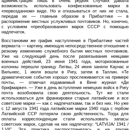
администрация лишь в очень редких случаях давала
возможность использовать конфискованные марки в
«первозданном» виде. Но и отказываться от них не стала,
передав их — главным образом в Прибалтике — в
распоряжение местных услужливых почтовиков. Но, конечно,
с условием «преобразования» марок СССР с помощью
надпечаток.
Восстановим же график наступления в Прибалтике частей
вермахта — картину, имеющую непосредственное отношение к
резкому изменению служебного бытия местных почтовиков.
Уже на следующий день после развязывания немцами
военных действий, 23 июня 1941 года, моторизованные
колонны перешли границу Литвы, 24 июня заняли Каунас и
Вильнюс, 1 июля вошли в Ригу, затем в Таллин. «Те
драматические события хорошо прослеживаются на примере
почты, — отмечал издаваемый в Вене журнал «Ди
брифмарке». — Уже в день вступления немецких войск в Ригу
почта возобновила свою деятельность. Тут же стали
использоваться для франкировки старые латвийские и все
советские марки — как с надпечатками, так и без них. Но уже
с 12 августа 1941 года латвийские марки 1940 года с гербом
Латвийской ССР потеряли свою действенность. Тогда для
оплаты корреспонденции стали использовать запасы
советских марок, сделав на них надпечатку: “LATVIJA/ 1941 /
1.VII". Эта практика распространялась и на другие