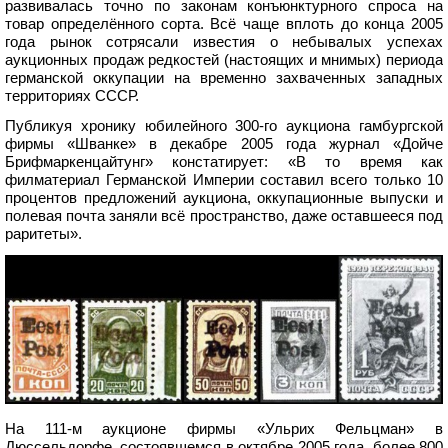
развивалась точно по законам конъюнктурного спроса на
товар определённого сорта. Всё чаще вплоть до конца 2005
года рынок сотрясали известия о небывалых успехах
аукционных продаж редкостей (настоящих и мнимых) периода
германской оккупации на временно захваченных западных
территориях СССР.
Публикуя хронику юбилейного 300-го аукциона гамбургской
фирмы «Шванке» в декабре 2005 года журнал «Дойче
Брифмаркенцайтунг» констатирует: «В то время как
филматериал Германской Империи составил всего только 10
процентов предложений аукциона, оккупационные выпуски и
полевая почта заняли всё пространство, даже оставшееся под
раритеты».
На 111-м аукционе фирмы «Ульрих Фельцман» в
Дюссельдорфе, состоявшемся в октябре 2005 года, более 800