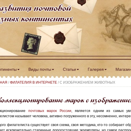
азвития почтовой
разных континентах
нтиненты
Виды почты
Статьи
Галерея
Магази
ВНАЯ
/
ФИЛАТЕЛИЯ В ИНТЕРНЕТЕ
/ С ИЗОБРАЖЕНИЕМ ЖИВОТНЫХ
оллекционирование марок с изображен
екционирование
почтовых марок России
, является одним из самых увл
елистом называют человека, активно погруженного в эту, несомненно, интер
дого филателиста существует своя схема, своя методика, кто-то собирает об
ает исключительно старинные дорогостоящие экземпляры, но самое распро