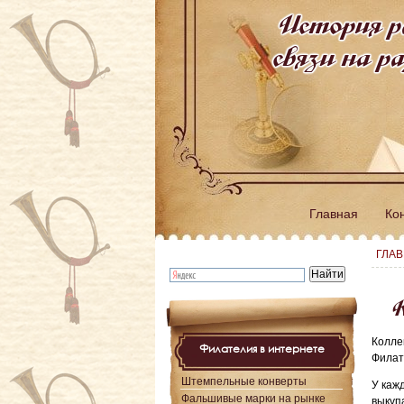
История р
связи на 
Главная
Ко
ГЛА
К
Колл
Филателия в интернете
Филат
Штемпельные конверты
У каж
Фальшивые марки на рынке
выкуп