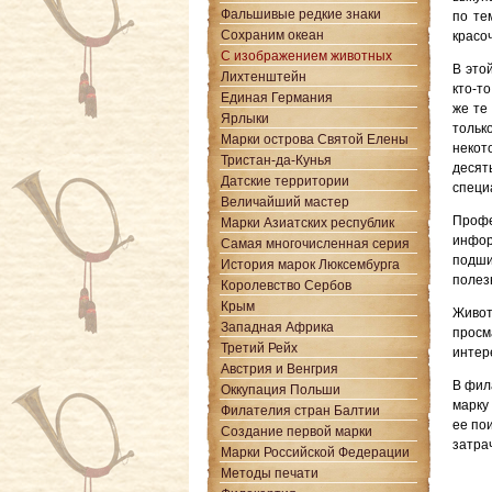
Фальшивые редкие знаки
по те
Сохраним океан
красо
С изображением животных
В это
Лихтенштейн
кто-т
Единая Германия
же те
Ярлыки
тольк
Марки острова Святой Елены
некот
Тристан-да-Кунья
десят
Датские территории
специ
Величайший мастер
Профе
Марки Азиатских республик
инфор
Самая многочисленная серия
подши
История марок Люксембурга
полез
Королевство Сербов
Крым
Живот
Западная Африка
просм
Третий Рейх
интер
Австрия и Венгрия
В фил
Оккупация Польши
марку
Филателия стран Балтии
ее по
Создание первой марки
затра
Марки Российской Федерации
Методы печати