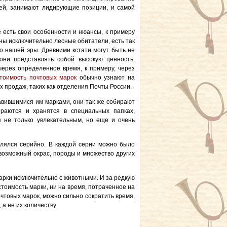
тей, занимают лидирующие позиции, и самой
е есть свои особенности и нюансы, к примеру
сны исключительно лесные обитатели, есть так
о нашей эры. Древними кстати могут быть не
они представлять собой высокую ценность,
через определенное время, к примеру, через
тоимость почтовых марок
обычно узнают на
х продаж, таких как отделения Почты России.
вившимися им марками, они так же собирают
раются и хранятся в специальных папках,
я не только увлекательным, но еще и очень
влялся серийно. В каждой серии можно было
евозможный окрас, породы и множество других
рки исключительно с животными. И за редкую
стоимость марки, ни на время, потраченное на
чтовых марок, можно сильно сократить время,
 а не их количеству