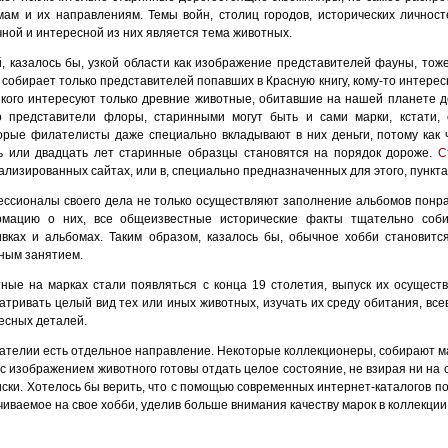
мам и их направлениям. Темы войн, столиц городов, исторических личнос
чной и интересной из них является тема животных.
й, казалось бы, узкой области как изображение представителей фауны, тож
о собирает только представителей попавших в Красную книгу, кому-то интере
 кого интересуют только древние животные, обитавшие на нашей планете д
о представители флоры, старинными могут быть и сами марки, кстати, 
орые филателисты даже специально вкладывают в них деньги, потому как 
ь или двадцать лет старинные образцы становятся на порядок дороже.
С
ализированных сайтах, или в, специально предназначенных для этого, пункта
ссионалы своего дела не только осуществляют заполнение альбомов понра
мацию о них, все общеизвестные исторические факты тщательно соби
вках и альбомах. Таким образом, казалось бы, обычное хобби становитс
ным занятием.
ные на марках стали появляться с конца 19 столетия, выпуск их осущест
атривать целый вид тех или иных животных, изучать их среду обитания, вс
есных деталей.
ателии есть отдельное направление. Некоторые коллекционеры, собирают ма
 с изображением животного готовы отдать целое состояние, не взирая ни на 
иски. Хотелось бы верить, что с помощью современных интернет-каталогов по
чиваемое на свое хобби, уделив больше внимания качеству марок в коллекции,