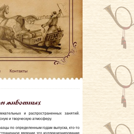
н
Контакты
ием животных
екательных и распространенных занятий.
есную и творческую атмосферу.
разцы по определенным годам выпуска, кто-то
страненное явление это коллекционирование