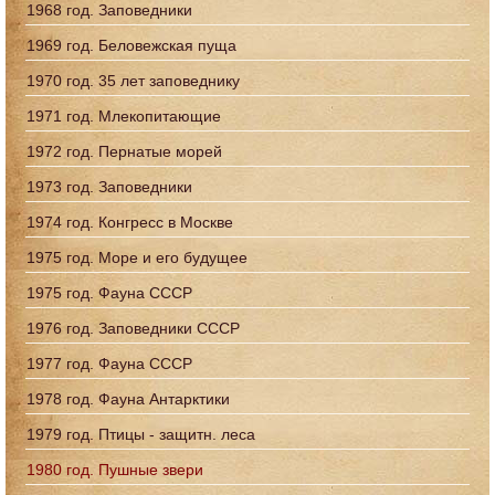
1968 год. Заповедники
1969 год. Беловежская пуща
1970 год. 35 лет заповеднику
1971 год. Млекопитающие
1972 год. Пернатые морей
1973 год. Заповедники
1974 год. Конгресс в Москве
1975 год. Море и его будущее
1975 год. Фауна СССР
1976 год. Заповедники СССР
1977 год. Фауна СССР
1978 год. Фауна Антарктики
1979 год. Птицы - защитн. леса
1980 год. Пушные звери