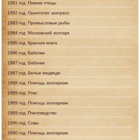
1981 год. Певчие птицы
1982 год. Орнитолог. конгресс
1983 год. Промысловые рыбы
1984 год. Московский зоопарк
1985 год. Красная книга
1986 год. Бабочки
1987 год. Бабочки
1987 год. Белые медведи
1988 год. Помощь зоопаркам
1989 год. Утки
1989 год. Помощь зоопаркам
1989 год. Пчеловодство
1990 год. Совы
1990 год. Помощь зоопаркам