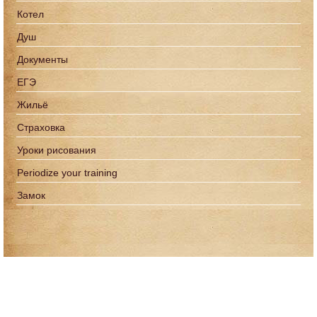
Котел
Душ
Документы
ЕГЭ
Жильё
Страховка
Уроки рисования
Periodize your training
Замок