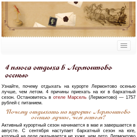
4 плюса отдыха в Лермонтово
осенью
Узнайте, почему отдыхать на курорте Лермонтово осенью
лучше, чем летом. 4 причины приехать на юг в бархатный
сезон. Остановитесь в
отеле Марсель
(Лермонтово) — 1757
рублей с питанием.
Почему отдыхать на курорте Лермонтово
осенью лучше, чем летом?
Активный курортный сезон начинается в мае и завершается в
августе. С сентября наступает бархатный сезон на юге,
который на деле оказывается не хуже, чем лето. Лермонтово