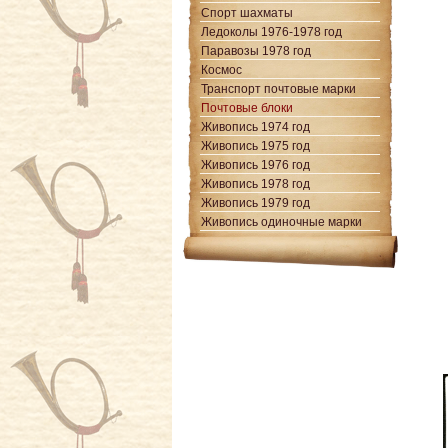
Спорт шахматы
Ледоколы 1976-1978 год
Паравозы 1978 год
Космос
Транспорт почтовые марки
Почтовые блоки
Живопись 1974 год
Живопись 1975 год
Живопись 1976 год
Живопись 1978 год
Живопись 1979 год
Живопись одиночные марки