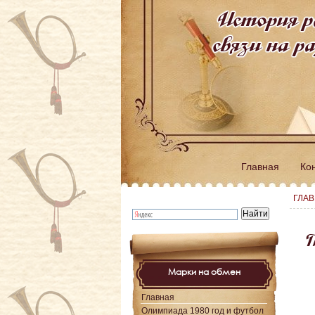
История р
связи на 
Главная
Ко
ГЛА
П
Марки на обмен
Главная
Олимпиада 1980 год и футбол