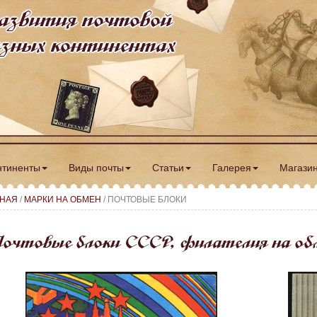
азвития почтовой
разных континентах
нтиненты
Виды почты
Статьи
Галерея
Магази
ВНАЯ
/
МАРКИ НА ОБМЕН
/ ПОЧТОВЫЕ БЛОКИ
очтовые блоки СССР, филателия на об