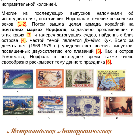
исправительной колонией.
Многие из последующих выпусков напоминали об
исследователях, посетивших Норфолк в течение нескольких
веков
[1-2]
. Потом вышла целая армада кораблей на
почтовых марках Норфолк
, когда-либо проплывавших в
этих краях
[3]
, и галерея затонувших судов, найденных близ
острова
[4]
. Частой темой является Джеймс Кук. Всего за
десять лет (1969-1979 гг.) увидели свет восемь выпусков,
посвященных двухсотлетию его плаваний
[5]
. Как и остров
Рождества, Норфолк в последнее время также очень
своеобразно раскрывает тему данного праздника
[6]
.
Австралийская Антарктическая