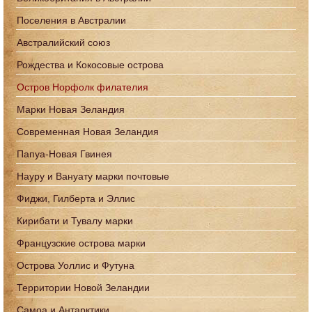
Поселения в Австралии
Австралийский союз
Рождества и Кокосовые острова
Остров Норфолк филателия
Марки Новая Зеландия
Современная Новая Зеландия
Папуа-Новая Гвинея
Науру и Вануату марки почтовые
Фиджи, Гилберта и Эллис
Кирибати и Тувалу марки
Французские острова марки
Острова Уоллис и Футуна
Территории Новой Зеландии
Самоа и Антарктики