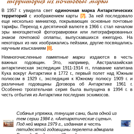
территория их почтовые марки
В 1957 г. увидела свет
одиночная марка Антарктических
территорий
с изображением карты
[7]
. За ней последовало
еще несколько миниатюр, покрывающих основные почтовые
тарифы. Переход к десятичной валюте в 1966 г. стал началом
эры многоцветной фотогравировки или литографированных
знаков почтовой оплаты
, выпускавшихся ежегодно. На
некоторых из них изображались пейзажи, другие посвящались
научным изысканиям
[8]
.
Немногочисленные
памятные марки
издаются в честь
важных годовщин. Это, например, Австралазийская
антарктическая экспедиция 1911-1914 гг., плавание капитана
Кука вокруг Антарктики в 1772 г., первый полет над Южным
полюсом в 1929 г., экспедиция к Южному полюсу 1909 г. и
различные годовщины Договора об Антарктике 1961 г.
Особенно трогательная серия была выпущена в 1994 г. в
честь отбытия из Антарктики последних эскимосов.
Собачья упряжка, тянущая сани, была одной из
тем серии 1984 г. «Антарктические сцены».
Под ней марка 1979 г., изданная в честь
пятидесятой годовщины перелета адмирала