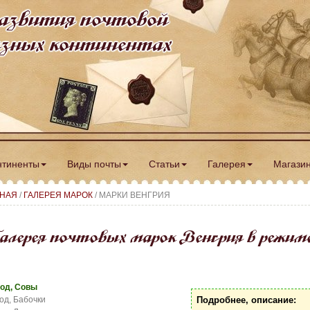
азвития почтовой
разных континентах
нтиненты
Виды почты
Статьи
Галерея
Магази
ВНАЯ
/
ГАЛЕРЕЯ МАРОК
/ МАРКИ ВЕНГРИЯ
алерея почтовых марок Венгрия в режим
год, Совы
од, Бабочки
Подробнее, описание: