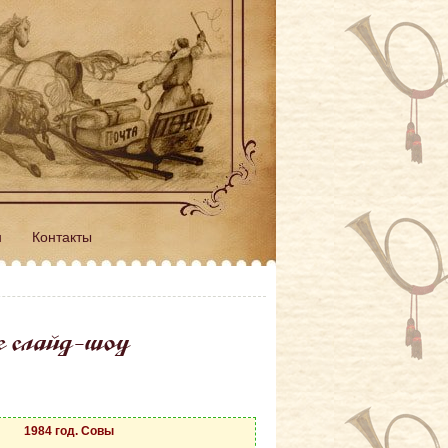
н
Контакты
е слайд-шоу
1984 год. Совы