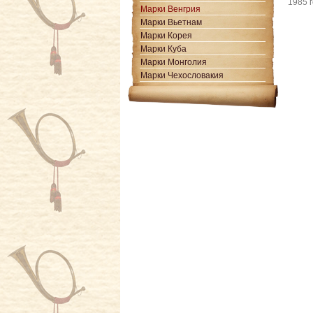
1985 
Марки Венгрия
Марки Вьетнам
Марки Корея
Марки Куба
Марки Монголия
Марки Чехословакия